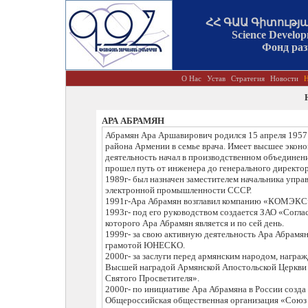
ՀՀ ԳԱԱ Գիտությ
Science Develo
Фонд ра
О Нас
Устав
Стратегия
Новости
Н
АРА АБРАМЯН
Абрамян Ара Аршавирович родился 15 апреля 1957 
района Армении в семье врача. Имеет высшее экон
деятельность начал в производственном объединени
прошел путь от инженера до генерального директор
1989г- был назначен заместителем начальника упр
электронной промышленности СССР.
1991г-Ара Абрамян возглавил компанию «КОМЭКС
1993г- под его руководством создается ЗАО «Согла
которого Ара Абрамян является и по сей день.
1999г- за свою активную деятельность Ара Абрамя
грамотой ЮНЕСКО.
2000г- за заслуги перед армянским народом, награ
Высшей наградой Армянской Апостольской Церкви
Святого Просветителя».
2000г- по инициативе Ара Абрамяна в России созда
Общероссийская общественная организация «Союз