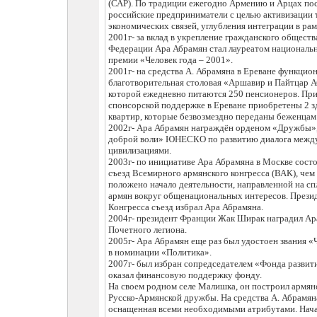
(САР). По традиции ежегодно Армению и Арцах п
российские предприниматели с целью активизации 
экономических связей, углубления интеграции в ра
2001г- за вклад в укрепление гражданского обществ
Федерации Ара Абрамян стал лауреатом националь
премии «Человек года – 2001».
2001г- на средства А. Абрамяна в Ереване функцио
благотворительная столовая «Аршавир и Пайтцар А
которой ежедневно питаются 250 пенсионеров. При
спонсорской поддержке в Ереване приобретены 2 з
квартир, которые безвозмездно переданы беженцам
2002г- Ара Абрамян награждён орденом «Дружбы»,
доброй воли» ЮНЕСКО по развитию диалога межд
цивилизациями.
2003г- по инициативе Ара Абрамяна в Москве сост
съезд Всемирного армянского конгресса (ВАК), чем
положено начало деятельности, направленной на с
армян вокруг общенациональных интересов. Прези
Конгресса съезд избрал Ара Абрамяна.
2004г- президент Франции Жак Ширак наградил Ар
Почетного легиона.
2005г- Ара Абрамян еще раз был удостоен звания «
в номинации «Политика».
2007г- был избран сопредседателем «Фонда развит
оказал финансовую поддержку фонду.
На своем родном селе Малишка, он построил армя
Русско-Армянской дружбы. На средства А. Абрамяна
оснащенная всеми необходимыми атрибутами. Нача