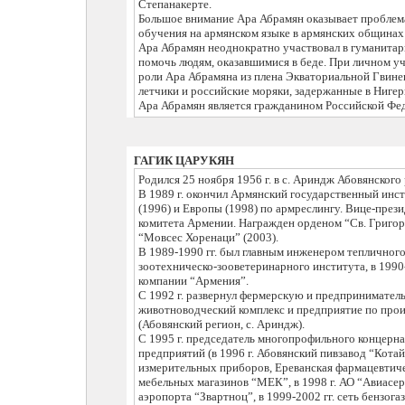
Степанакерте.
Большое внимание Ара Абрамян оказывает проблема
обучения на армянском языке в армянских общинах
Ара Абрамян неоднократно участвовал в гуманитар
помочь людям, оказавшимися в беде. При личном у
роли Ара Абрамяна из плена Экваториальной Гвин
летчики и российские моряки, задержанные в Нигер
Ара Абрамян является гражданином Российской Феде
ГАГИК ЦАРУКЯН
Родился 25 ноября 1956 г. в с. Ариндж Абовянского
В 1989 г. окончил Армянский государственный инс
(1996) и Европы (1998) по армреслингу. Вице-пре
комитета Армении. Награжден орденом “Св. Григор
“Мовсес Хоренаци” (2003).
В 1989-1990 гг. был главным инженером тепличного
зоотехническо-зооветеринарного института, в 1990
компании “Армения”.
С 1992 г. развернул фермерскую и предприниматель
животноводческий комплекс и предприятие по про
(Абовянский регион, с. Ариндж).
С 1995 г. председатель многопрофильного концерна
предприятий (в 1996 г. Абовянский пивзавод “Котайк
измерительных приборов, Ереванская фармацевтичес
мебельных магазинов “МЕК”, в 1998 г. АО “Авиасе
аэропорта “Звартноц”, в 1999-2002 гг. сеть бензо